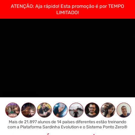
ATENÇÃO: Aja rápido! Esta promoção é por TEMPO
LIMITADO!
Mais de 21.897 alunos de 14 países diferentes estão treinando
com a Plataforma Sardinha Evolution e o Sistema Ponto Zero®