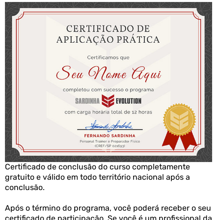
você achar que o SARDINHA EVOLUTION não é para
você por qualquer motivo, basta enviar um e-mail
para a nossa equipe de suporte que devolvemos
cada centavo que você investiu.
O Sardinha não te prometeria algo que não tivesse a
absoluta certeza de que poderia cumprir…
A verdade é que você não tem nada a perder, pois o
SARDINHA EVOLUTION tem uma garantia
incondicional e por qualquer motivo não gostar só
solicitar seu dinheiro de volta, pois devolvemos 100%
do seu investimento.
Certificado de conclusão do curso completamente
gratuito e válido em todo território nacional após a
conclusão.
Após o término do programa, você poderá receber o seu
certificado de participação. Se você é um profissional da